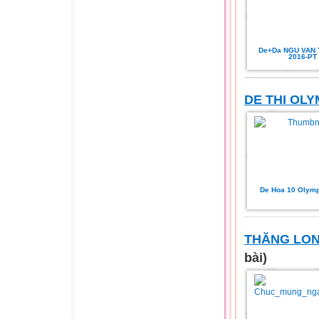
De+Da NGU VAN 
2016-PT
DE THI OLY
De Hoa 10 Olymp
THĂNG LON
bài)