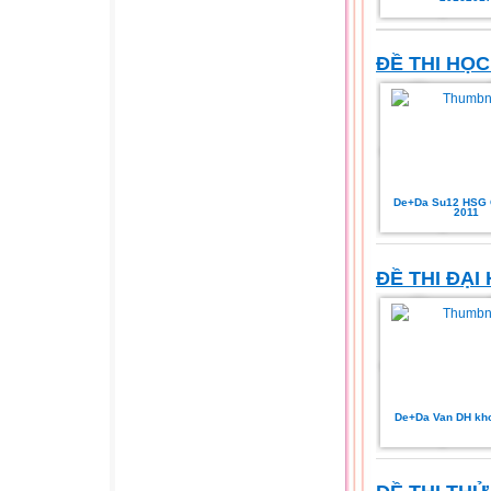
ĐỀ THI HỌC
De+Da Su12 HSG 
2011
ĐỀ THI ĐẠ
De+Da Van DH kho