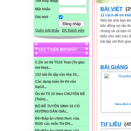
Tên truy nhập
BÀI VIẾT
(2
Mật khẩu
12 cách để trẻ khô
Ghi nhớ
Nếu bé nhà bạn khô
bốc đồng và cẩu th
Quên mật khẩu
ĐK thành viên
chúng và cả bạn nữa
biểu cho việc học 
bài tập với thời gi
CÁC Ý KIẾN MỚI NHẤT
C.De on thi TS10 Toan (Tu giac
BÀI GIẢNG
noi tiep)...
152 bài ôn tập vào lớp 10...
Các dạng toán ôn thi vào
lop10...
Ôn thi TS 10 theo CHUYÊN ĐỀ
(Toán)...
bieu dien l
BỘ ĐỀ TUYỂN SINH 10 CÓ
HƯỚNG DẪN GIẢI...
Đề+Đáp án chinh thưc của
TƯ LIỆU
(45
BGD các môn Thi DH...
Đề+Đáp án chinh thưc của