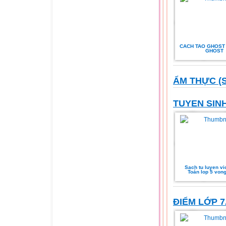
CACH TAO GHOST
GHOST
ẨM THỰC (
TUYEN SINH
Sach tu luyen v
Toán lop 5 vong
ĐIỂM LỚP 7