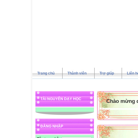
Trang chủ
Thành viên
Trợ giúp
Liên h
TÀI NGUYÊN DẠY HỌC
Chào mừng q
ĐĂNG NHẬP