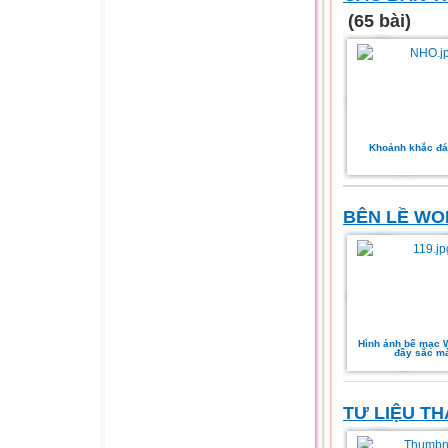
(65 bài)
Khoảnh khắc đá
BÊN LỀ WO
Hình ảnh bế mạc 
đầy sắc m
TƯ LIỆU T