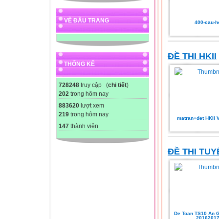
VỀ ĐẦU TRANG
400-cau-h
ĐỀ THI HKII
THỐNG KÊ
728248
truy cập (
chi tiết
)
202
trong hôm nay
883620
lượt xem
219
trong hôm nay
matran+det HKII 
147
thành viên
ĐỀ THI TUY
De Toan TS10 An 
2016201