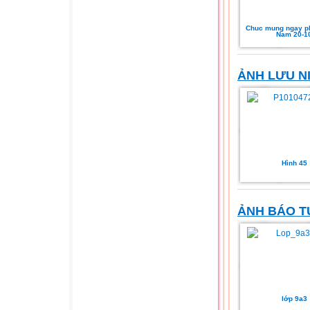
Chuc mung ngay ph
Nam 20-1
ẢNH LƯU N
Hình 45
ẢNH BÁO 
lớp 9a3